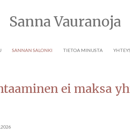
Sanna Vauranoja
U
SANNAN SALONKI
TIETOA MINUSTA
YHTEY
htaaminen ei maksa yh
7.2026