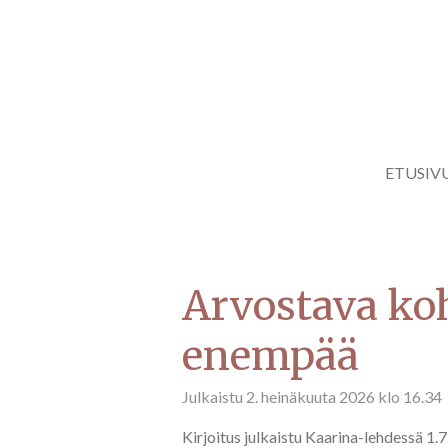
Siirry
pääsisältöön
ETUSIV
Arvostava ko
enempää
Julkaistu 2. heinäkuuta 2026 klo 16.34
Kirjoitus julkaistu Kaarina-lehdessä 1.