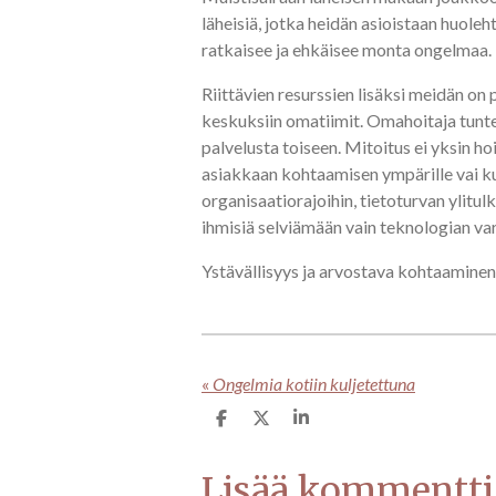
läheisiä, jotka heidän asioistaan huoleh
ratkaisee ja ehkäisee monta ongelmaa.
Riittävien resurssien lisäksi meidän on
keskuksiin omatiimit. Omahoitaja tuntee
palvelusta toiseen. Mitoitus ei yksin h
asiakkaan kohtaamisen ympärille vai ku
organisaatiorajoihin, tietoturvan ylitu
ihmisiä selviämään vain teknologian va
Ystävällisyys ja arvostava kohtaaminen
«
Ongelmia kotiin kuljetettuna
J
J
J
a
a
a
a
a
a
Lisää kommentti