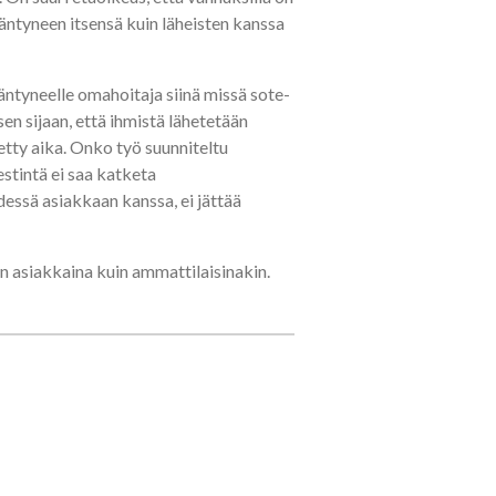
ääntyneen itsensä kuin läheisten kanssa
äntyneelle omahoitaja siinä missä sote-
n sijaan, että ihmistä lähetetään
etty aika. Onko työ suunniteltu
stintä ei saa katketa
dessä asiakkaan kanssa, ei jättää
n asiakkaina kuin ammattilaisinakin.