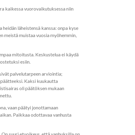
ora kaikessa vuorovaikutuksessa niin
a heidän läheistensä kanssa: onpa kyse
inen meistä muistaa vuosia myöhemmin,
ampaa mitoitusta. Keskustelua ei käydä
stetuksi esiin.
sivät palvelutarpeen arviointia;
n päätteeksi. Kaksi kuukautta
uistisairas oli päätöksen mukaan
nnettu.
tona, vaan päätyi jonottamaan
paikan. Paikkaa odottavaa vanhusta
On suuri etuoikeus, että vanhuksilla on