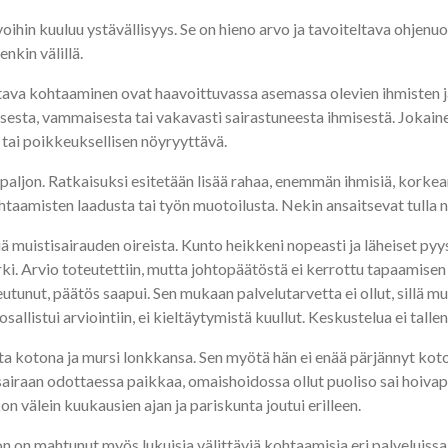
ihin kuuluu ystävällisyys. Se on hieno arvo ja tavoiteltava ohjenu
nkin välillä.
ostava kohtaaminen ovat haavoittuvassa asemassa olevien ihmisten j
psesta, vammaisesta tai vakavasti sairastuneesta ihmisestä. Joka
 tai poikkeuksellisen nöyryyttävä.
paljon. Ratkaisuksi esitetään lisää rahaa, enemmän ihmisiä, korke
taamisten laadusta tai työn muotoilusta. Nekin ansaitsevat tulla no
ä muistisairauden oireista. Kunto heikkeni nopeasti ja läheiset pyy
ki. Arvio toteutettiin, mutta johtopäätöstä ei kerrottu tapaamise
tunut, päätös saapui. Sen mukaan palvelutarvetta ei ollut, sillä m
sallistui arviointiin, ei kieltäytymistä kuullut. Keskustelua ei talle
ita kotona ja mursi lonkkansa. Sen myötä hän ei enää pärjännyt ko
airaan odottaessa paikkaa, omaishoidossa ollut puoliso sai hoiva
on välein kuukausien ajan ja pariskunta joutui erilleen.
on mahtunut myös lukuisia välittäviä kohtaamisia eri palveluissa. 