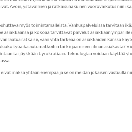
tivat. Avoin, ystävällinen ja ratkaisuhakuinen vuorovaikutus niin ik
 puhuttava myös toimintamalleista. Vanhuspalveluissa tarvitaan ikä
 asiakkaansa ja kokoaa tarvittavat palvelut asiakkaan ympärille se
oivan laatua ratkaise, vaan yhtä tärkeää on asiakkaiden kanssa käyt
luuko työaika automatkoihin tai kirjaamiseen ilman asiakasta? Vie
lkintaan tai jäykkään byrokratiaan. Teknologiaa voidaan käyttää yh
rassa.
 eivät maksa yhtään enempää ja se on meidän jokaisen vastuulla nii