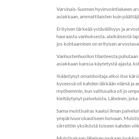
Varsinais-Suomen hyvinvointialueen arvo
asiakkaan, ammattilaisten kuin päättäjie
Erityisen tärkeää ystävällisyys ja arv
hauraasta vanhuksesta, alaikäisestä la
jos kohtaaminen on erityisen arvostava
Vanhustenhuollon tilanteesta puhutaan 
asiakkaan kanssa käytetystä ajasta, koh
Ikääntynyt omaishoitaja alkoi itse kärsi
kyseessä oli kahden iäkkään elämä ja ar
myöhemmin, kun valitusaika oli jo umpeu
kieltäytynyt palveluista. Läheinen, joka o
Sama muistisairas kaatui ilman palvelu
ympärivuorokautiseen hoivaan. Muistis
siirrettiin yksiköstä toiseen kahden viik
Muistisairaan läheisen mukaan joukkoon 