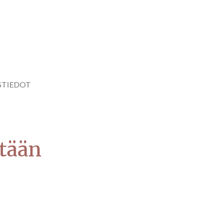
STIEDOT
tään